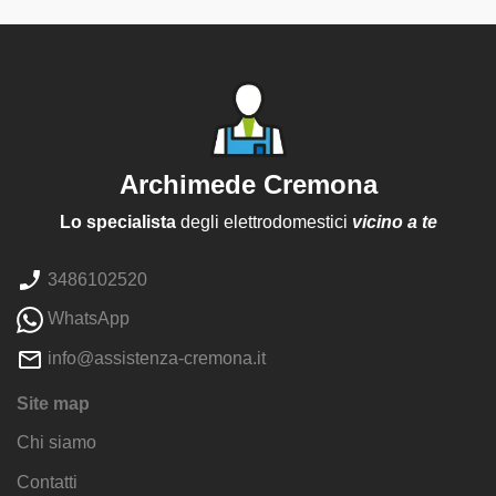
Archimede Cremona
Lo specialista
degli elettrodomestici
vicino a te
3486102520
WhatsApp
info@assistenza-cremona.it
Site map
Chi siamo
Contatti