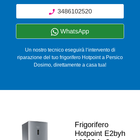
3486102520
WhatsApp
Un nostro tecnico eseguirà l‘intervento di
riparazione del tuo frigorifero Hotpoint a Persico
Dosimo, direttamente a casa tua!
Frigorifero
Hotpoint E2byh