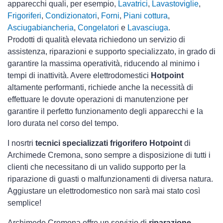
apparecchi quali, per esempio,
Lavatrici
,
Lavastoviglie
,
Frigoriferi
,
Condizionatori
,
Forni
,
Piani cottura
,
Asciugabiancheria
,
Congelatori
e
Lavasciuga
.
Prodotti di qualità elevata richiedono un servizio di
assistenza, riparazioni e supporto specializzato, in grado di
garantire la massima operatività, riducendo al minimo i
tempi di inattività. Avere elettrodomestici
Hotpoint
altamente performanti, richiede anche la necessità di
effettuare le dovute operazioni di manutenzione per
garantire il perfetto funzionamento degli apparecchi e la
loro durata nel corso del tempo.
I nosrtri
tecnici specializzati frigorifero Hotpoint
di
Archimede Cremona, sono sempre a disposizione di tutti i
clienti che necessitano di un valido supporto per la
riparazione di guasti o malfunzionamenti di diversa natura.
Aggiustare un elettrodomestico non sarà mai stato così
semplice!
Archimede Cremona offre un servizio di
riparazione