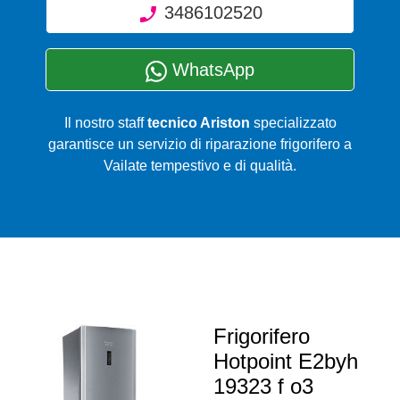
3486102520
WhatsApp
Il nostro staff
tecnico Ariston
specializzato
garantisce un servizio di riparazione frigorifero a
Vailate tempestivo e di qualità.
Frigorifero
Hotpoint E2byh
19323 f o3