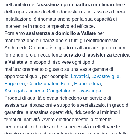
nell’ambito dell’
assistenza piani cottura multimarche
e
della riparazione di elettrodomestici da incasso e a libera
installazione, è rinomata anche per la sua capacità di
intervenire in modo tempestivo ed efficace.
Forniamo
assistenza a domicilio a Vailate
per
manutenzione e riparazione su tutti gli elettrodomestici .
Archimede Cremona è in grado di affiancare i propri clienti
fornendo loro un eccellente
servizio di assistenza tecnica
a Vailate
allo scopo di risolvere ogni tipo di
malfunzionamento o guasto su una vasta gamma di
apparecchi quali, per esempio,
Lavatrici
,
Lavastoviglie
,
Frigoriferi
,
Condizionatori
,
Forni
,
Piani cottura
,
Asciugabiancheria
,
Congelatori
e
Lavasciuga
.
Prodotti di qualità elevata richiedono un servizio di
assistenza, riparazioni e supporto specializzato, in grado di
garantire la massima operatività, riducendo al minimo i
tempi di inattività. Avere elettrodomestici
altamente
performanti, richiede anche la necessità di effettuare le
dovute operazioni di manutenzione per garantire il perfetto