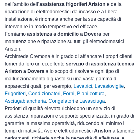
nell’ambito dell’
assistenza frigoriferi Ariston
e della
riparazione di elettrodomestici da incasso e a libera
installazione, è rinomata anche per la sua capacità di
intervenire in modo tempestivo ed efficace.
Forniamo
assistenza a domicilio a Dovera
per
manutenzione e riparazione su tutti gli elettrodomestici
Ariston.
Archimede Cremona è in grado di affiancare i propri clienti
fornendo loro un eccellente
servizio di assistenza tecnica
Ariston a Dovera
allo scopo di risolvere ogni tipo di
malfunzionamento o guasto su una vasta gamma di
apparecchi quali, per esempio,
Lavatrici
,
Lavastoviglie
,
Frigoriferi
,
Condizionatori
,
Forni
,
Piani cottura
,
Asciugabiancheria
,
Congelatori
e
Lavasciuga
.
Prodotti di qualità elevata richiedono un servizio di
assistenza, riparazioni e supporto specializzato, in grado di
garantire la massima operatività, riducendo al minimo i
tempi di inattività. Avere elettrodomestici
Ariston
altamente
performanti, richiede anche la necessità di effettuare le