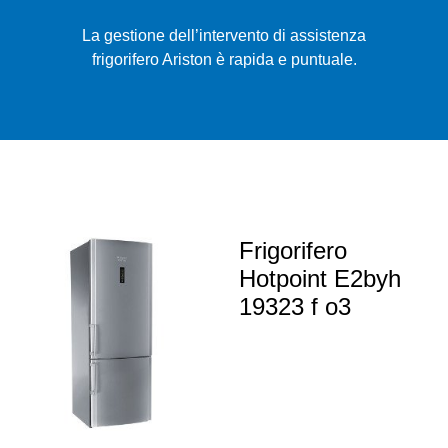
La gestione dell’intervento di assistenza
frigorifero Ariston è rapida e puntuale.
Frigorifero
Hotpoint E2byh
19323 f o3