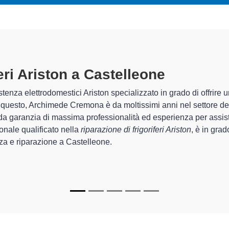
feri Ariston A Castelleone
specializ
chimede Cremona sono in grado di garantire al cliente esperienza 
temazione e la
riparazione del tuo frigorifero Ariston a Castel
chi.
ializzati
di Archimede Cremona sono in grado di fornire interventi
rfettamente funzionanti e durare a lungo nel tempo.