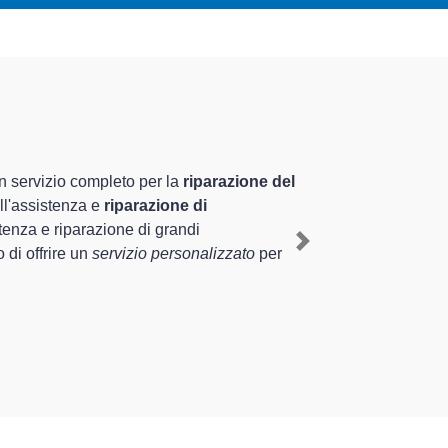
zati altamente preparati
pluriennale nel territorio di Castelleone e provincia
leone
, mediante il ripristino rapido del corretto
Next
 di diverse tipologie sugli elettrodomestici da