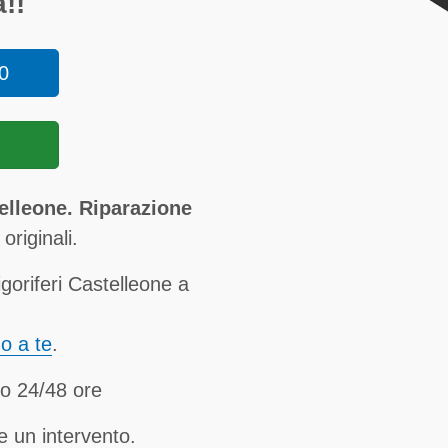
!!
0
elleone. Riparazione
originali.
goriferi Castelleone a
no a te
.
ro 24/48 ore
e un intervento.