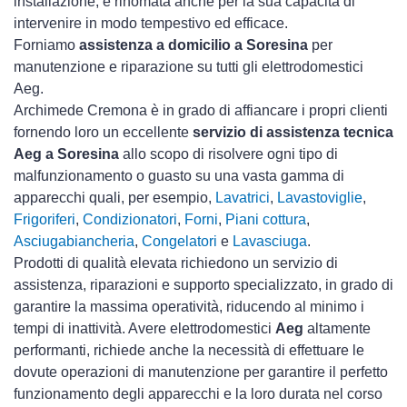
installazione, è rinomata anche per la sua capacità di
intervenire in modo tempestivo ed efficace.
Forniamo
assistenza a domicilio a Soresina
per
manutenzione e riparazione su tutti gli elettrodomestici
Aeg.
Archimede Cremona è in grado di affiancare i propri clienti
fornendo loro un eccellente
servizio di assistenza tecnica
Aeg a Soresina
allo scopo di risolvere ogni tipo di
malfunzionamento o guasto su una vasta gamma di
apparecchi quali, per esempio,
Lavatrici
,
Lavastoviglie
,
Frigoriferi
,
Condizionatori
,
Forni
,
Piani cottura
,
Asciugabiancheria
,
Congelatori
e
Lavasciuga
.
Prodotti di qualità elevata richiedono un servizio di
assistenza, riparazioni e supporto specializzato, in grado di
garantire la massima operatività, riducendo al minimo i
tempi di inattività. Avere elettrodomestici
Aeg
altamente
performanti, richiede anche la necessità di effettuare le
dovute operazioni di manutenzione per garantire il perfetto
funzionamento degli apparecchi e la loro durata nel corso