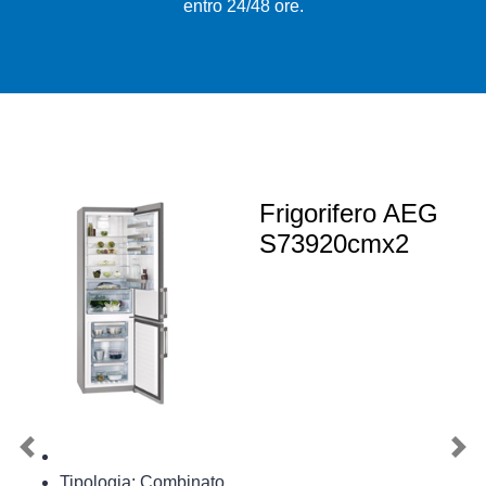
entro 24/48 ore.
Frigorifero AEG
S73920cmx2
Previous
Nex
Tipologia: Combinato