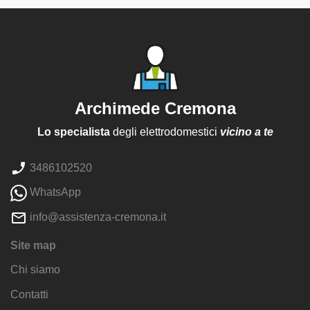
Archimede Cremona
Lo specialista
degli elettrodomestici
vicino a te
3486102520
WhatsApp
info@assistenza-cremona.it
Site map
Chi siamo
Contatti