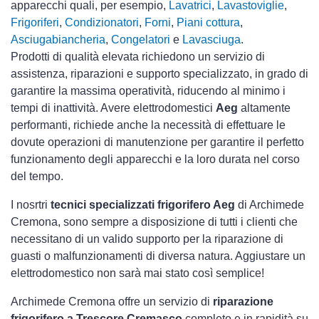
apparecchi quali, per esempio,
Lavatrici
,
Lavastoviglie
,
Frigoriferi
,
Condizionatori
,
Forni
,
Piani cottura
,
Asciugabiancheria
,
Congelatori
e
Lavasciuga
.
Prodotti di qualità elevata richiedono un servizio di
assistenza, riparazioni e supporto specializzato, in grado di
garantire la massima operatività, riducendo al minimo i
tempi di inattività. Avere elettrodomestici
Aeg
altamente
performanti, richiede anche la necessità di effettuare le
dovute operazioni di manutenzione per garantire il perfetto
funzionamento degli apparecchi e la loro durata nel corso
del tempo.
I nosrtri
tecnici specializzati frigorifero Aeg
di Archimede
Cremona, sono sempre a disposizione di tutti i clienti che
necessitano di un valido supporto per la riparazione di
guasti o malfunzionamenti di diversa natura. Aggiustare un
elettrodomestico non sarà mai stato così semplice!
Archimede Cremona offre un servizio di
riparazione
frigorifero a Trescore Cremasco
completo e in rapidità su