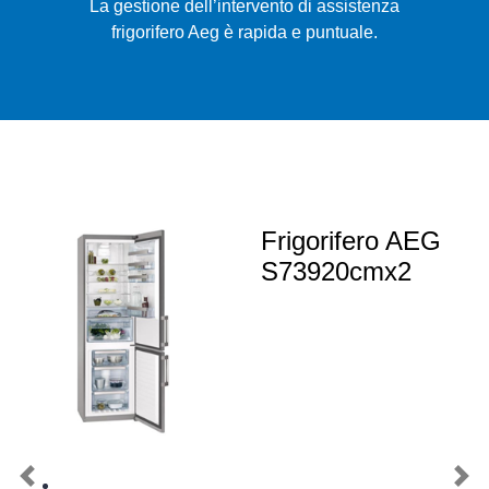
La gestione dell’intervento di assistenza
frigorifero Aeg è rapida e puntuale.
Frigorifero AEG
S73920cmx2
Previous
Nex