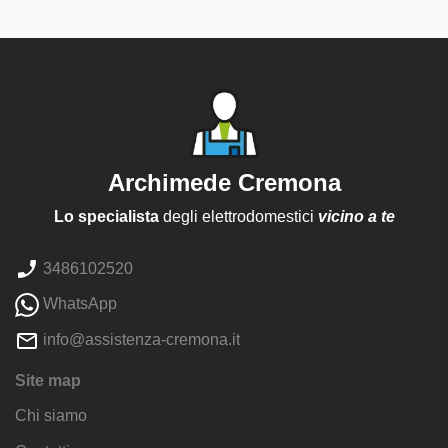
Archimede Cremona
Lo specialista
degli elettrodomestici
vicino a te
3486102520
WhatsApp
info@assistenza-cremona.it
Site map
Chi siamo