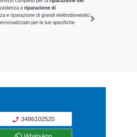
erienza pluriennale nel territorio di Cremona e provincia
remona
, mediante il ripristino rapido del corretto
Next
enti di diverse tipologie sugli elettrodomestici da riparare
3486102520
WhatsApp