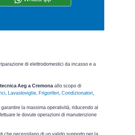
riparazione di elettrodomestici da incasso e a
a tecnica Aeg a Cremona
allo scopo di
ici
,
Lavastoviglie
,
Frigoriferi
,
Condizionatori
,
i garantire la massima operatività, riducendo al
ffettuare le dovute operazioni di manutenzione
ti che necessitano di un valido supporto per la