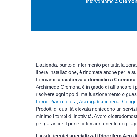
Interveniamo
a Cremona
L’azienda, punto di riferimento per tutta la zon
libera installazione, è rinomata anche per la s
Forniamo
assistenza a domicilio a Cremona
Archimede Cremona è in grado di affiancare i p
risolvere ogni tipo di malfunzionamento o gua
Forni
,
Piani cottura
,
Asciugabiancheria
,
Congel
Prodotti di qualità elevata richiedono un serviz
minimo i tempi di inattività. Avere elettrodomes
per garantire il perfetto funzionamento degli ap
I nosrtri
tecnici specializzati frigorifero Aeg
di