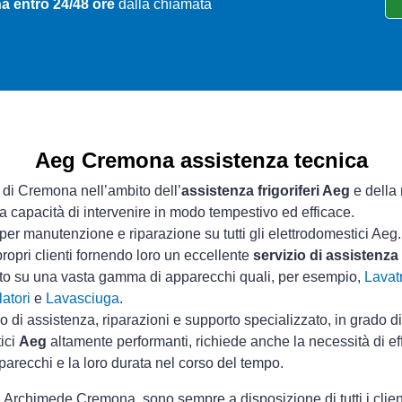
 entro 24/48 ore
dalla chiamata
Aeg Cremona assistenza tecnica
a di Cremona nell’ambito dell’
assistenza frigoriferi Aeg
e della 
ua capacità di intervenire in modo tempestivo ed efficace.
per manutenzione e riparazione su tutti gli elettrodomestici Aeg.
ropri clienti fornendo loro un eccellente
servizio di assistenz
sto su una vasta gamma di apparecchi quali, per esempio,
Lavatr
atori
e
Lavasciuga
.
io di assistenza, riparazioni e supporto specializzato, in grado d
tici
Aeg
altamente performanti, richiede anche la necessità di e
parecchi e la loro durata nel corso del tempo.
 Archimede Cremona, sono sempre a disposizione di tutti i clien