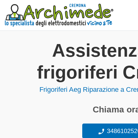
Assisten
frigoriferi
Frigoriferi
Aeg Riparazione a Cr
Chiama ora
348610252