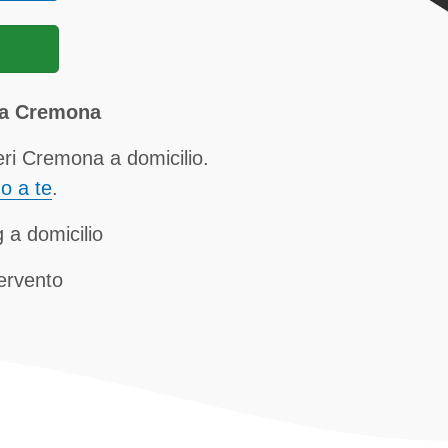
 a Cremona
eri Cremona a domicilio.
no a te
.
g a domicilio
tervento