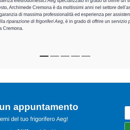
i di Archimede Cremona sono in grado di garantire al cliente esp
 la sistemazione e la
riparazione del tuo frigorifero Aeg a C
apparecchi.
pecializzati
di Archimede Cremona sono in grado di fornire interv
ettamente funzionanti e durare a lungo nel tempo.
o un appuntamento
blemi del tuo frigorifero Aeg!