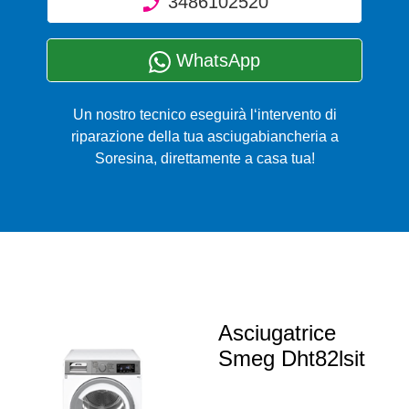
3486102520
WhatsApp
Un nostro tecnico eseguirà l‘intervento di
riparazione della tua asciugabiancheria a
Soresina, direttamente a casa tua!
Asciugatrice
Smeg Dht82lsit