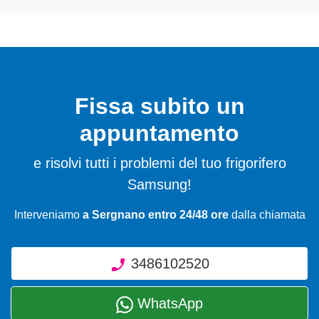
Fissa subito un
appuntamento
e risolvi tutti i problemi del tuo frigorifero
Samsung!
Interveniamo
a Sergnano entro 24/48 ore
dalla chiamata
3486102520
WhatsApp