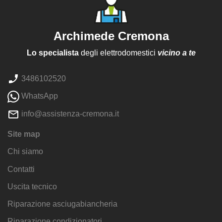
Archimede Cremona
Lo specialista
degli elettrodomestici
vicino a te
3486102520
WhatsApp
info@assistenza-cremona.it
Site map
Chi siamo
Contatti
Uscita tecnico
Riparazione asciugabiancheria
Riparazione condizionatori