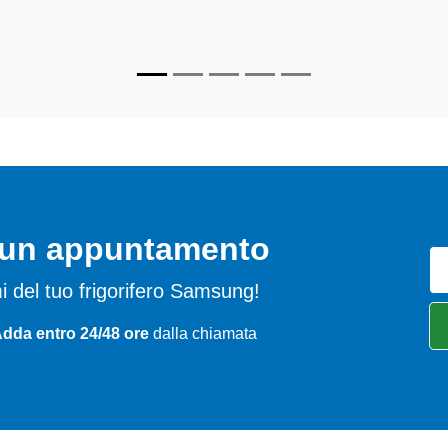
 perfettamente funzionanti e durare a lungo nel tempo.
o un appuntamento
emi del tuo frigorifero Samsung!
Adda entro 24/48 ore
dalla chiamata