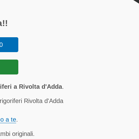
!!
0
feri a Rivolta d'Adda
.
goriferi Rivolta d'Adda
no a te
.
mbi originali.