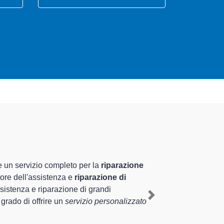
pecializzati altamente
za pluriennale nel territorio di Rivolta d'Adda e
msung a Rivolta d'Adda
, mediante il ripristino rapido
Next
rventi di diverse tipologie sugli elettrodomestici da