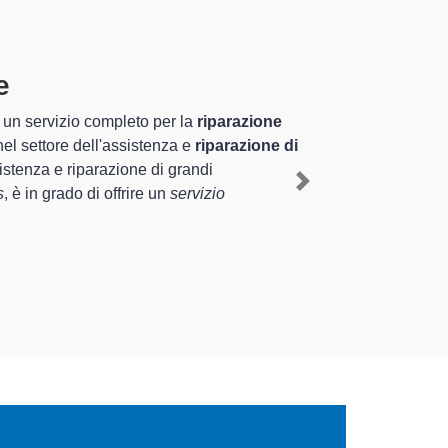
pecializzati altamente
nnale nel territorio di Pizzighettone e
ens a Pizzighettone
, mediante il ripristino
Next
 diverse tipologie sugli elettrodomestici da