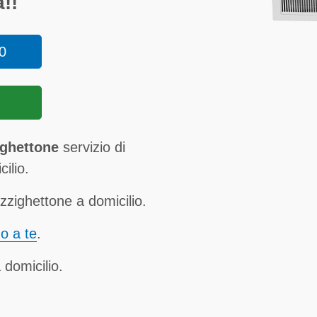
!!
0
ighettone
servizio di
ilio.
zighettone a domicilio.
no a te
.
 domicilio.