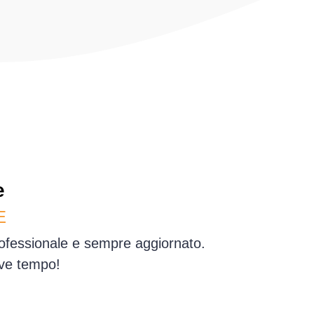
e
E
rofessionale e sempre aggiornato.
eve tempo!