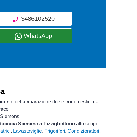
3486102520
WhatsApp
ca
mens
e della riparazione di elettrodomestici da
cace.
i Siemens.
a tecnica Siemens a Pizzighettone
allo scopo
atrici
,
Lavastoviglie
,
Frigoriferi
,
Condizionatori
,