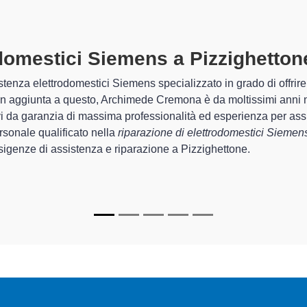
mestici Siemens A Pizzighettone
s
de Cremona sono in grado di garantire al cliente esperienza plurie
a sistemazione e la
riparazione del tuo elettrodomestico Siem
 degli apparecchi.
zzati
di Archimede Cremona sono in grado di fornire interventi di
amente funzionanti e durare a lungo nel tempo.