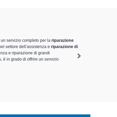
ecializzati altamente
pluriennale nel territorio di Montodine e provincia
 a Montodine
, mediante il ripristino rapido del
Next
ti di diverse tipologie sugli elettrodomestici da