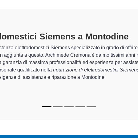
odomestici Siemens A Montodine
sp
chimede Cremona sono in grado di garantire al cliente esperienza 
temazione e la
riparazione del tuo elettrodomestico Siemens
 apparecchi.
cializzati
di Archimede Cremona sono in grado di fornire interven
rfettamente funzionanti e durare a lungo nel tempo.