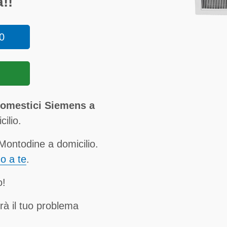
!!
0
domestici Siemens a
ilio.
ontodine a domicilio.
no a te
.
o!
rà il tuo problema