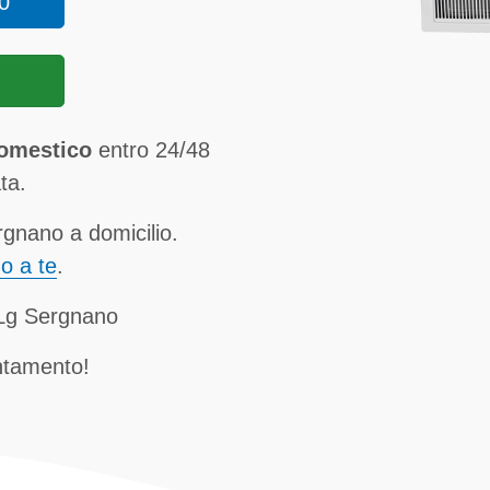
0
domestico
entro 24/48
ta.
gnano a domicilio.
no a te
.
 Lg Sergnano
ntamento!