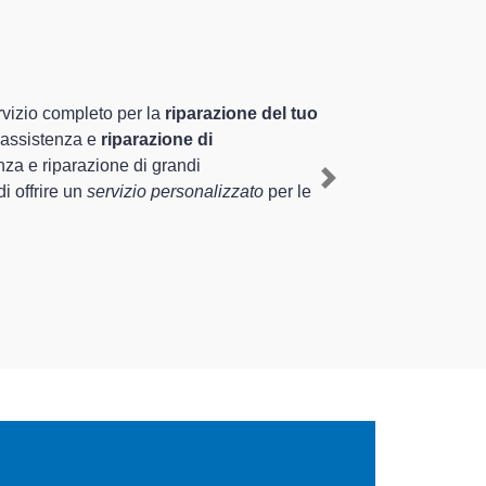
ti altamente preparati
riennale nel territorio di Sergnano e provincia
ano
, mediante il ripristino rapido del corretto
Next
rse tipologie sugli elettrodomestici da riparare