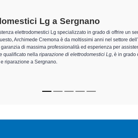
domestici Lg A Sergnano
specializza
mede Cremona sono in grado di garantire al cliente esperienza plu
azione e la
riparazione del tuo elettrodomestico Lg a Sergn
i.
i
di Archimede Cremona sono in grado di fornire interventi di dive
funzionanti e durare a lungo nel tempo.