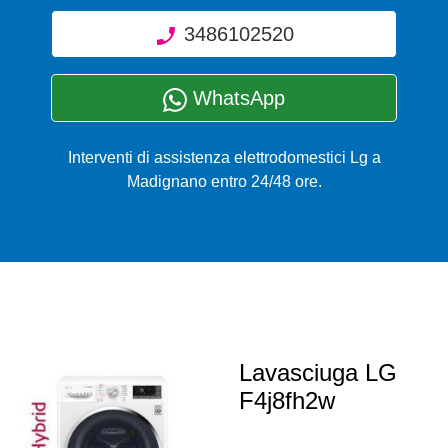
3486102520
WhatsApp
Interventi di assistenza elettrodomestici Lg a
Madignano entro 24/48 ore.
Lavasciuga LG
F4j8fh2w