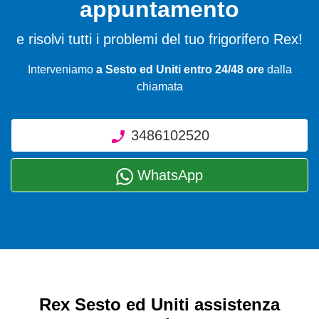
appuntamento
e risolvi tutti i problemi del tuo frigorifero Rex!
Interveniamo
a Sesto ed Uniti entro 24/48 ore
dalla
chiamata
3486102520
WhatsApp
Rex Sesto ed Uniti assistenza