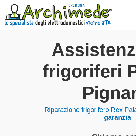
Assisten
frigoriferi
Pigna
Riparazione frigorifero Rex P
garanzia