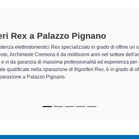
riferi Rex A Palazzo Pignano
speci
 Archimede Cremona sono in grado di garantire al cliente esperie
guarda la sistemazione e la
riparazione del tuo frigorifero Re
gli apparecchi.
alizzati
di Archimede Cremona sono in grado di fornire interventi
mente funzionanti e durare a lungo nel tempo.