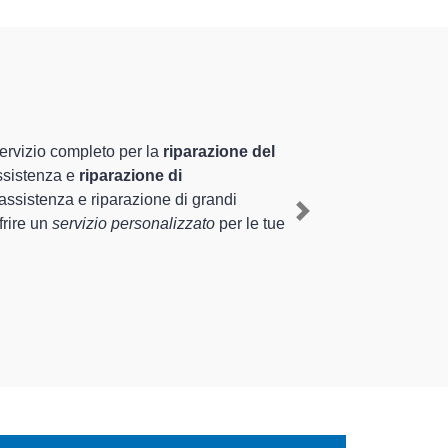
alizzati altamente preparati
nza pluriennale nel territorio di Palazzo Pignano e
x a Palazzo Pignano
, mediante il ripristino rapido del
Next
 di diverse tipologie sugli elettrodomestici da riparare