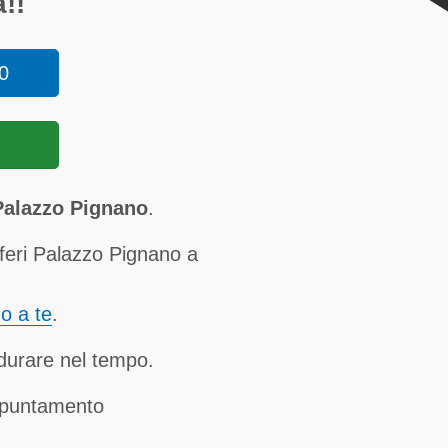
!!
0
 Palazzo Pignano
.
iferi Palazzo Pignano a
no a te
.
a durare nel tempo.
ppuntamento