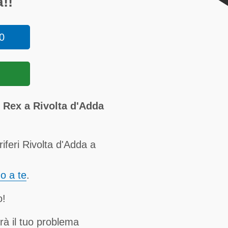
!!
0
i Rex a Rivolta d'Adda
iferi Rivolta d'Adda a
no a te
.
o!
rà il tuo problema