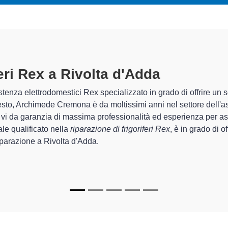
i Rex A Rivolta D'Adda
specializzati
 Cremona sono in grado di garantire al cliente esperienza plurienn
sistemazione e la
riparazione del tuo frigorifero Rex a Rivolt
ecchi.
 Archimede Cremona sono in grado di fornire interventi di divers
ionanti e durare a lungo nel tempo.