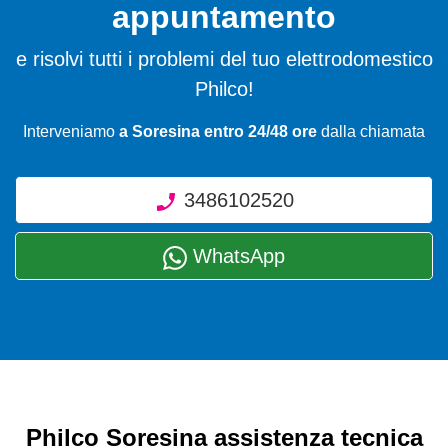
appuntamento
e risolvi tutti i problemi del tuo elettrodomestico
Philco!
Interveniamo
a Soresina entro 24/48 ore
dalla chiamata
3486102520
WhatsApp
Philco Soresina assistenza tecnica