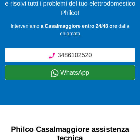
e risolvi tutti i problemi del tuo elettrodomestico
Philco!
Interveniamo
a Casalmaggiore entro 24/48 ore
dalla
chiamata
3486102520
WhatsApp
Philco Casalmaggiore assistenza
tecnica