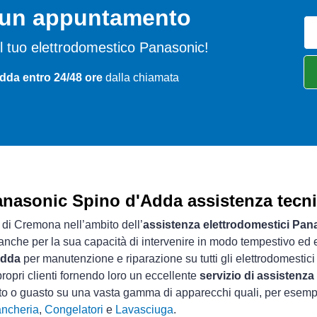
o un appuntamento
 del tuo elettrodomestico Panasonic!
dda entro 24/48 ore
dalla chiamata
nasonic Spino d'Adda assistenza tecn
a di Cremona nell’ambito dell’
assistenza elettrodomestici Pan
 anche per la sua capacità di intervenire in modo tempestivo ed e
Adda
per manutenzione e riparazione su tutti gli elettrodomestic
ropri clienti fornendo loro un eccellente
servizio di assistenz
nto o guasto su una vasta gamma di apparecchi quali, per esem
ancheria
,
Congelatori
e
Lavasciuga
.