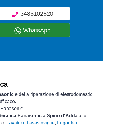
3486102520
WhatsApp
ica
asonic
e della riparazione di elettrodomestici
fficace.
i Panasonic.
a tecnica Panasonic a Spino d'Adda
allo
pio,
Lavatrici
,
Lavastoviglie
,
Frigoriferi
,