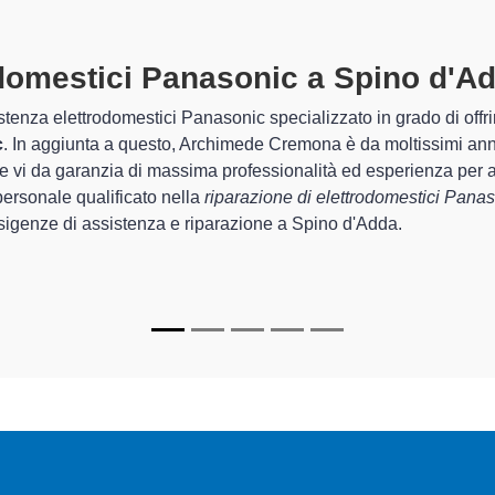
trodomestici Panasonic A Spino D
 Archimede Cremona sono in grado di garantire al cliente esperien
guarda la sistemazione e la
riparazione del tuo elettrodomest
onamento degli apparecchi.
c specializzati
di Archimede Cremona sono in grado di fornire int
 perfettamente funzionanti e durare a lungo nel tempo.