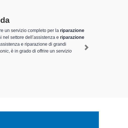
'Adda
specializzati altamente
za pluriennale nel territorio di Spino d'Adda e
ico Panasonic a Spino d'Adda
, mediante il ripristino
Next
erventi di diverse tipologie sugli elettrodomestici da