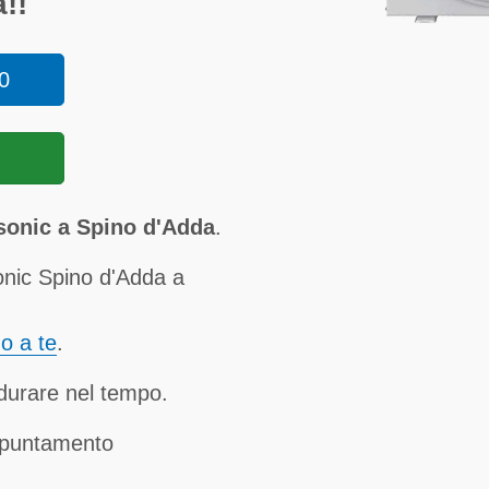
!!
0
sonic a Spino d'Adda
.
onic Spino d'Adda a
no a te
.
a durare nel tempo.
ppuntamento