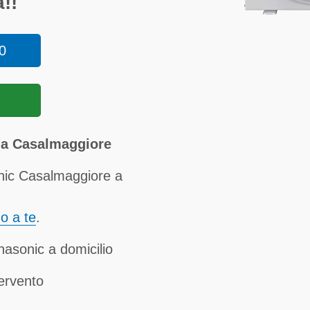
!!
0
 a Casalmaggiore
nic Casalmaggiore a
no a te
.
nasonic a domicilio
tervento