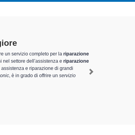
giore
specializzati altamente
 pluriennale nel territorio di Casalmaggiore e
o Panasonic a Casalmaggiore
, mediante il ripristino
Next
enti di diverse tipologie sugli elettrodomestici da