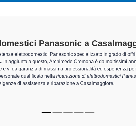
odomestici Panasonic A Casalmag
chimede Cremona sono in grado di garantire al cliente esperienza
rda la sistemazione e la
riparazione del tuo elettrodomestic
mento degli apparecchi.
pecializzati
di Archimede Cremona sono in grado di fornire interv
rfettamente funzionanti e durare a lungo nel tempo.