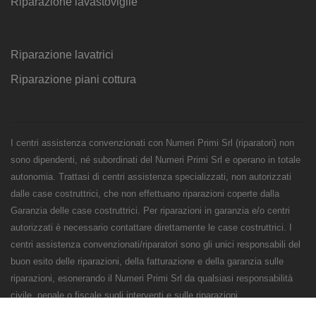
Riparazione lavastoviglie
Riparazione lavatrici
Riparazione piani cottura
I centri assistenza convenzionati con Numeri Primi Srl (riparatori) non
sono dipendenti, né subordinati del Numeri Primi Srl e operano in totale
autonomia. Trattasi di centri assistenza specializzati, non autorizzati
dalle case costruttrici, che non effettuano riparazioni coperte dalla
Garanzia delle case costruttrici. Per riparazioni in garanzia e/o centri
autorizzati è necessario contattare direttamente le case costruttrici. I
centri assistenza convenzionati/riparatori sono gli unici responsabili del
buon esito delle riparazioni, della fatturazione e della garanzia sulle
riparazioni, esonerando il Numeri Primi Srl da qualsiasi responsabilità
civile, penale o fiscale sugli interventi e sulle riparazioni.
Numeri Primi Srl - P.IVA e CF 11621120960