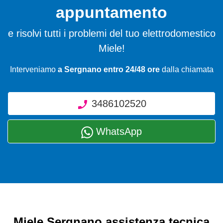
appuntamento
e risolvi tutti i problemi del tuo elettrodomestico
Miele!
Interveniamo
a Sergnano entro 24/48 ore
dalla chiamata
3486102520
WhatsApp
Miele Sergnano assistenza tecnica