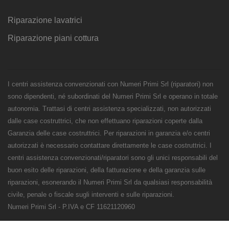
Riparazione lavatrici
Riparazione piani cottura
I centri assistenza convenzionati con Numeri Primi Srl (riparatori) non
sono dipendenti, né subordinati del Numeri Primi Srl e operano in totale
autonomia. Trattasi di centri assistenza specializzati, non autorizzati
dalle case costruttrici, che non effettuano riparazioni coperte dalla
Garanzia delle case costruttrici. Per riparazioni in garanzia e/o centri
autorizzati è necessario contattare direttamente le case costruttrici. I
centri assistenza convenzionati/riparatori sono gli unici responsabili del
buon esito delle riparazioni, della fatturazione e della garanzia sulle
riparazioni, esonerando il Numeri Primi Srl da qualsiasi responsabilità
civile, penale o fiscale sugli interventi e sulle riparazioni.
Numeri Primi Srl - P.IVA e CF 11621120960