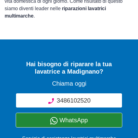
vita domestica di ogni giorno. Come risultato di questo
siamo diventi leader nelle
riparazioni lavatrici
multimarche
.
Hai bisogno di riparare
la tua
lavatrice a Madignano
?
Chiama oggi
3486102520
WhatsApp