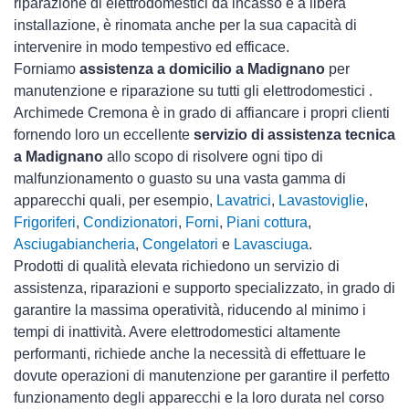
riparazione di elettrodomestici da incasso e a libera
installazione, è rinomata anche per la sua capacità di
intervenire in modo tempestivo ed efficace.
Forniamo
assistenza a domicilio a Madignano
per
manutenzione e riparazione su tutti gli elettrodomestici .
Archimede Cremona è in grado di affiancare i propri clienti
fornendo loro un eccellente
servizio di assistenza tecnica
a Madignano
allo scopo di risolvere ogni tipo di
malfunzionamento o guasto su una vasta gamma di
apparecchi quali, per esempio,
Lavatrici
,
Lavastoviglie
,
Frigoriferi
,
Condizionatori
,
Forni
,
Piani cottura
,
Asciugabiancheria
,
Congelatori
e
Lavasciuga
.
Prodotti di qualità elevata richiedono un servizio di
assistenza, riparazioni e supporto specializzato, in grado di
garantire la massima operatività, riducendo al minimo i
tempi di inattività. Avere elettrodomestici
altamente
performanti, richiede anche la necessità di effettuare le
dovute operazioni di manutenzione per garantire il perfetto
funzionamento degli apparecchi e la loro durata nel corso