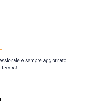
E
fessionale e sempre aggiornato.
e tempo!
a