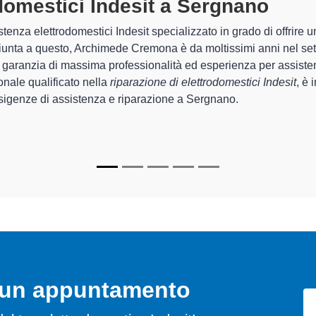
rodomestici Indesit A Sergnano
spe
 Archimede Cremona sono in grado di garantire al cliente esperien
sistemazione e la
riparazione del tuo elettrodomestico Indesi
recchi.
pecializzati
di Archimede Cremona sono in grado di fornire interve
 perfettamente funzionanti e durare a lungo nel tempo.
o un appuntamento