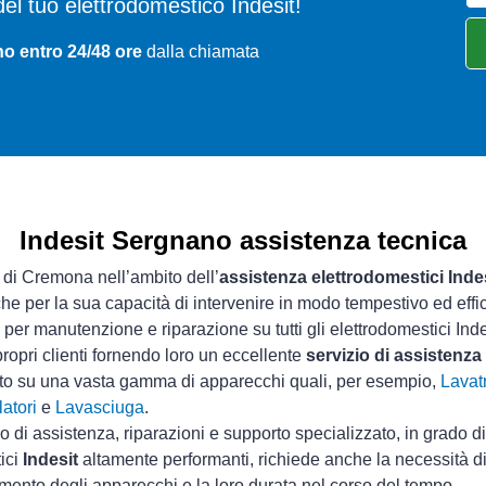
i del tuo elettrodomestico Indesit!
o entro 24/48 ore
dalla chiamata
Indesit Sergnano assistenza tecnica
a di Cremona nell’ambito dell’
assistenza elettrodomestici Inde
che per la sua capacità di intervenire in modo tempestivo ed effi
per manutenzione e riparazione su tutti gli elettrodomestici Inde
ropri clienti fornendo loro un eccellente
servizio di assistenza
sto su una vasta gamma di apparecchi quali, per esempio,
Lavatr
atori
e
Lavasciuga
.
io di assistenza, riparazioni e supporto specializzato, in grado d
tici
Indesit
altamente performanti, richiede anche la necessità di 
mento degli apparecchi e la loro durata nel corso del tempo.