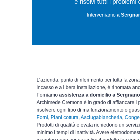
e risolvi tutti i problem
Interveniamo
a Sergnan
L’azienda, punto di riferimento per tutta la zon
incasso e a libera installazione, è rinomata an
Forniamo
assistenza a domicilio a Sergnano
Archimede Cremona è in grado di affiancare i p
risolvere ogni tipo di malfunzionamento o gua
Forni
,
Piani cottura
,
Asciugabiancheria
,
Congel
Prodotti di qualità elevata richiedono un serviz
minimo i tempi di inattività. Avere elettrodomes
manutenzione per garantire il perfetto funziona