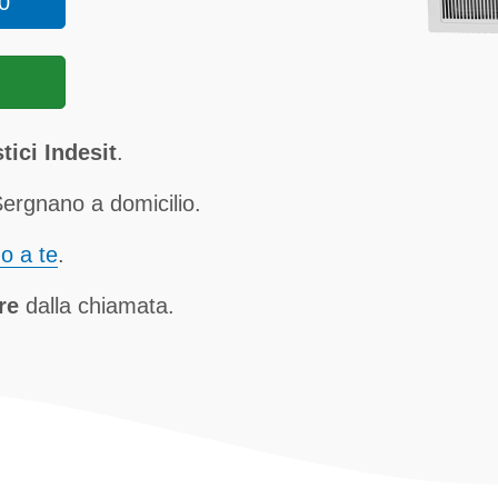
0
ici Indesit
.
Sergnano a domicilio.
no a te
.
re
dalla chiamata.