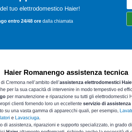
mi del tuo elettrodomestico Haier!
o entro 24/48 ore
dalla chiamata
Haier Romanengo assistenza tecnica
a di Cremona nell’ambito dell’
assistenza elettrodomestici Haie
che per la sua capacità di intervenire in modo tempestivo ed effi
ngo
per manutenzione e riparazione su tutti gli elettrodomestici H
ropri clienti fornendo loro un eccellente
servizio di assistenz
sto su una vasta gamma di apparecchi quali, per esempio,
Lavatr
atori
e
Lavasciuga
.
io di assistenza, riparazioni e supporto specializzato, in grado d
tici
Haier
altamente performanti, richiede anche la necessità di 