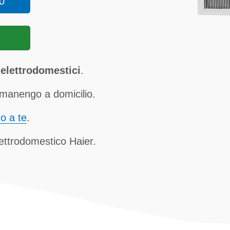
0
elettrodomestici
.
manengo a domicilio.
no a te
.
lettrodomestico Haier.