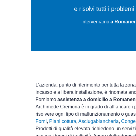
e risolvi tutti i proble
Interveniamo
a Romaneng
L’azienda, punto di riferimento per tutta la zon
incasso e a libera installazione, è rinomata an
Forniamo
assistenza a domicilio a Romane
Archimede Cremona è in grado di affiancare i p
risolvere ogni tipo di malfunzionamento o gua
Forni
,
Piani cottura
,
Asciugabiancheria
,
Congel
Prodotti di qualità elevata richiedono un serviz
minimo i tempi di inattività. Avere elettrodomes