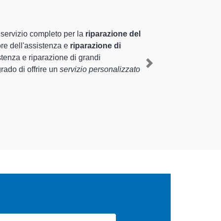
alizzati altamente
uriennale nel territorio di Romanengo e provincia
omanengo
, mediante il ripristino rapido del corretto
Next
iverse tipologie sugli elettrodomestici da