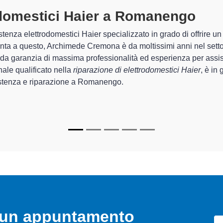
domestici Haier A Romanengo
speci
imede Cremona sono in grado di garantire al cliente esperienza pl
azione e la
riparazione del tuo elettrodomestico Haier a R
i.
zati
di Archimede Cremona sono in grado di fornire interventi di d
ttamente funzionanti e durare a lungo nel tempo.
o un appuntamento