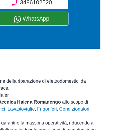
3486102520
WhatsApp
r
e della riparazione di elettrodomestici da
cace.
aier.
a tecnica Haier a Romanengo
allo scopo di
ici
,
Lavastoviglie
,
Frigoriferi
,
Condizionatori
,
i garantire la massima operatività, riducendo al
effettuare le dovute operazioni di manutenzione