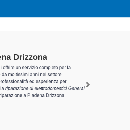
dena Drizzona
specializzati
pluriennale nel territorio di Piadena Drizzona e
General Electric a Piadena Drizzona
, mediante il
Next
interventi di diverse tipologie sugli
empo.