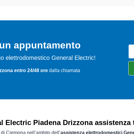
o un appuntamento
 tuo elettrodomestico General Electric!
zzona entro 24/48 ore
dalla chiamata
l Electric Piadena Drizzona assistenza 
a di Cremona nell’ambito dell’
assistenza elettrodomestici Gene