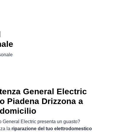
l
nale
rsonale
tenza General Electric
to Piadena Drizzona a
domicilio
co General Electric presenta un guasto?
nza la
riparazione del tuo elettrodomestico