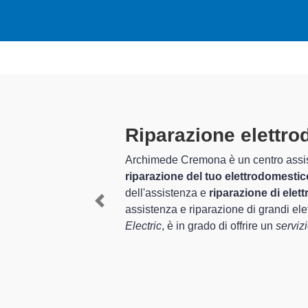
a
Tecnici Elettr
altamente prepa
ompleto per la
l settore
I tecnici specializzati di Ar
erienza per
provincia per quel che rigua
Previous
trodomestici General
ripristino rapido del corrett
a Drizzona.
In più,
i tecnici General Elec
elettrodomestici da riparare 