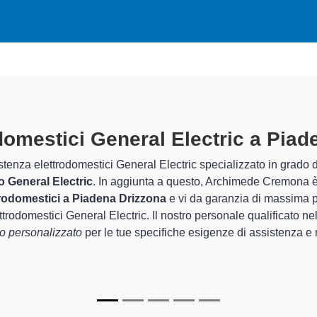
odomestici General Electric A Pia
rati
chimede Cremona sono in grado di garantire al cliente esperienza 
rda la sistemazione e la
riparazione del tuo elettrodomestico 
o funzionamento degli apparecchi.
tric specializzati
di Archimede Cremona sono in grado di fornire 
per farli tornare perfettamente funzionanti e durare a lungo nel t