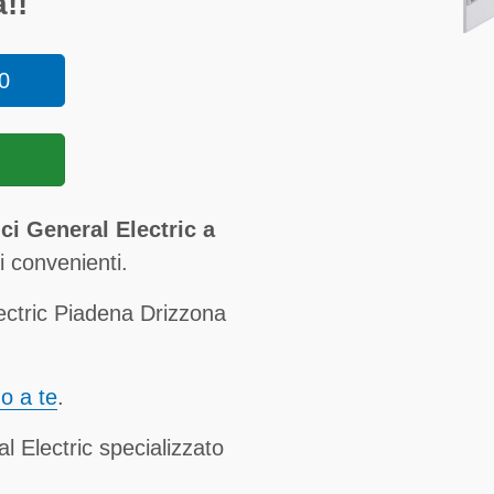
!!
0
ci General Electric a
 convenienti.
ectric Piadena Drizzona
no a te
.
l Electric specializzato