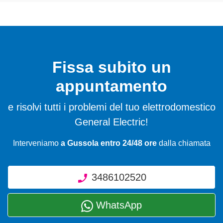
Fissa subito un
appuntamento
e risolvi tutti i problemi del tuo elettrodomestico
General Electric!
Interveniamo
a Gussola entro 24/48 ore
dalla chiamata
3486102520
WhatsApp