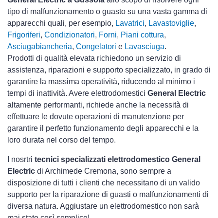
tipo di malfunzionamento o guasto su una vasta gamma di
apparecchi quali, per esempio,
Lavatrici
,
Lavastoviglie
,
Frigoriferi
,
Condizionatori
,
Forni
,
Piani cottura
,
Asciugabiancheria
,
Congelatori
e
Lavasciuga
.
Prodotti di qualità elevata richiedono un servizio di
assistenza, riparazioni e supporto specializzato, in grado di
garantire la massima operatività, riducendo al minimo i
tempi di inattività. Avere elettrodomestici
General Electric
altamente performanti, richiede anche la necessità di
effettuare le dovute operazioni di manutenzione per
garantire il perfetto funzionamento degli apparecchi e la
loro durata nel corso del tempo.
I nosrtri
tecnici specializzati elettrodomestico General
Electric
di Archimede Cremona, sono sempre a
disposizione di tutti i clienti che necessitano di un valido
supporto per la riparazione di guasti o malfunzionamenti di
diversa natura. Aggiustare un elettrodomestico non sarà
mai stato così semplice!