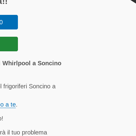
!!
0
ri Whirlpool a Soncino
frigoriferi Soncino a
no a te
.
o!
rà il tuo problema