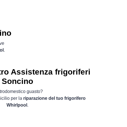
ino
ove
ol
.
ro Assistenza frigoriferi
Soncino
ttrodomestico guasto?
cilio per la
riparazione del tuo frigorifero
Whirlpool
.