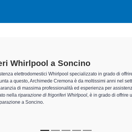
feri Whirlpool A Soncino
specializz
chimede Cremona sono in grado di garantire al cliente esperienza 
zione e la
riparazione del tuo frigorifero Whirlpool a Soncino
chi.
ecializzati
di Archimede Cremona sono in grado di fornire interve
rfettamente funzionanti e durare a lungo nel tempo.