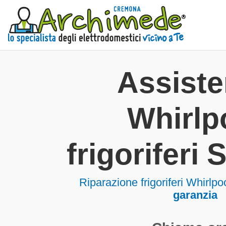
Assist
Whirlp
frigoriferi
Riparazione frigoriferi Whirlp
garanzia