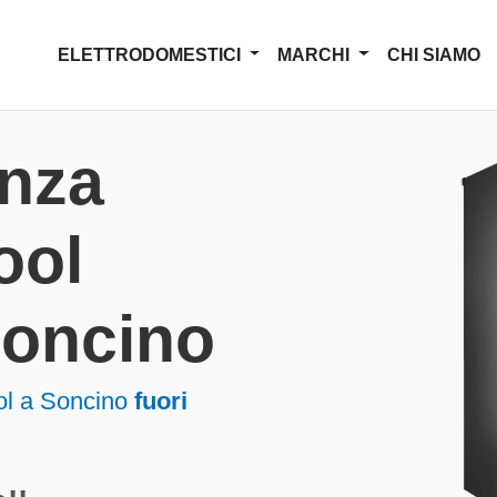
ELETTRODOMESTICI
MARCHI
CHI SIAMO
enza
ool
 Soncino
ool a Soncino
fuori