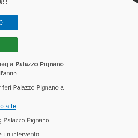
!!
0
Smeg a Palazzo Pignano
ll’anno.
iferi Palazzo Pignano a
no a te
.
eg Palazzo Pignano
 un intervento