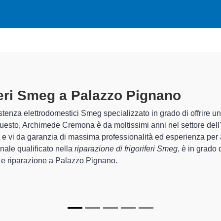
Tecnici Frigoriferi Smeg A
I tecnici specializzati di Archimede Cremona sono in
provincia per quel che riguarda la sistemazione e l
corretto funzionamento degli apparecchi.
In più,
i tecnici Smeg specializzati
di Archimede Cre
riparare per farli tornare perfettamente funzionanti 