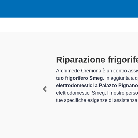
nano
grado di offrire un servizio completo per la
riparazione del
nni nel settore dell'assistenza e
riparazione di
 ed esperienza per assistenza e riparazione di grandi
Previous
ri Smeg
, è in grado di offrire un
servizio personalizzato
per le