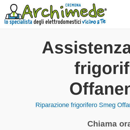
Assistenz
frigorif
Offane
Riparazione frigorifero Smeg Of
Chiama ora