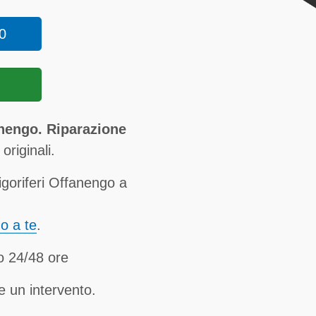
0
nengo. Riparazione
originali.
goriferi Offanengo a
no a te
.
o 24/48 ore
e un intervento.