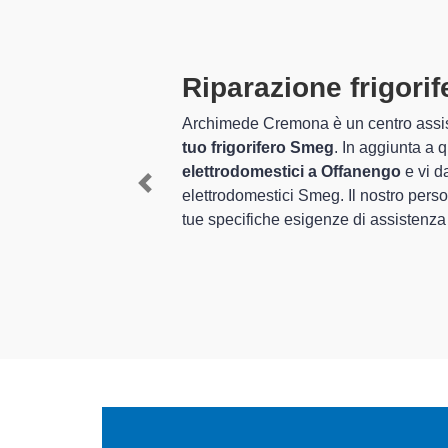
 Offanengo
meg specializzato in grado di offrire un servizio completo per
ona è da moltissimi anni nel settore dell'assistenza e
riparazio
rofessionalità ed esperienza per assistenza e riparazione di g
Previous
iparazione di frigoriferi Smeg
, è in grado di offrire un
servizio pe
engo.