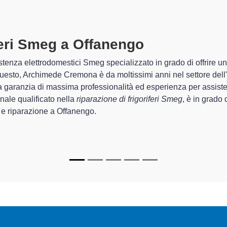
Tecnici Frigori
 la
riparazione del
I tecnici specializzati di Arc
ne di
per quel che riguarda la sist
randi
funzionamento degli apparecc
rsonalizzato
per le
In più,
i tecnici Smeg special
riparare per farli tornare perf