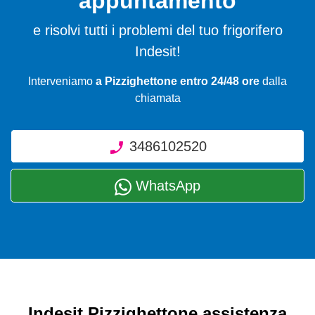
appuntamento
e risolvi tutti i problemi del tuo frigorifero
Indesit!
Interveniamo
a Pizzighettone entro 24/48 ore
dalla
chiamata
3486102520
WhatsApp
Indesit Pizzighettone assistenza