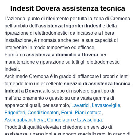
Indesit Dovera assistenza tecnica
L’azienda, punto di riferimento per tutta la zona di Cremona
nell’ambito dell’
assistenza frigoriferi Indesit
e della
riparazione di elettrodomestici da incasso e a libera
installazione, è rinomata anche per la sua capacità di
intervenire in modo tempestivo ed efficace.
Forniamo
assistenza a domicilio a Dovera
per
manutenzione e riparazione su tutti gli elettrodomestici
Indesit.
Archimede Cremona è in grado di affiancare i propri clienti
fornendo loro un eccellente
servizio di assistenza tecnica
Indesit a Dovera
allo scopo di risolvere ogni tipo di
malfunzionamento o guasto su una vasta gamma di
apparecchi quali, per esempio,
Lavatrici
,
Lavastoviglie
,
Frigoriferi
,
Condizionatori
,
Forni
,
Piani cottura
,
Asciugabiancheria
,
Congelatori
e
Lavasciuga
.
Prodotti di qualità elevata richiedono un servizio di
assistenza, riparazioni e supporto specializzato, in grado di