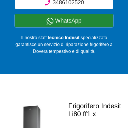
3486102520
WhatsApp
Il nostro staff
tecnico Indesit
specializzato
garantisce un servizio di riparazione frigorifero a
Dovera tempestivo e di qualità.
Frigorifero Indesit
Li80 ff1 x