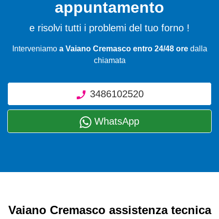
appuntamento
e risolvi tutti i problemi del tuo forno !
Interveniamo
a Vaiano Cremasco entro 24/48 ore
dalla
chiamata
3486102520
WhatsApp
Vaiano Cremasco assistenza tecnica