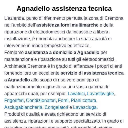
Agnadello assistenza tecnica
L’azienda, punto di riferimento per tutta la zona di Cremona
nell’ambito dell’
assistenza forni multimarche
e della
riparazione di elettrodomestici da incasso e a libera
installazione, è rinomata anche per la sua capacità di
intervenire in modo tempestivo ed efficace.
Forniamo
assistenza a domicilio a Agnadello
per
manutenzione e riparazione su tutti gli elettrodomestici .
Archimede Cremona è in grado di affiancare i propri clienti
fornendo loro un eccellente
servizio di assistenza tecnica
a Agnadello
allo scopo di risolvere ogni tipo di
malfunzionamento o guasto su una vasta gamma di
apparecchi quali, per esempio,
Lavatrici
,
Lavastoviglie
,
Frigoriferi
,
Condizionatori
,
Forni
,
Piani cottura
,
Asciugabiancheria
,
Congelatori
e
Lavasciuga
.
Prodotti di qualità elevata richiedono un servizio di
assistenza, riparazioni e supporto specializzato, in grado di
garantire la massima operatività, riducendo al minimo i