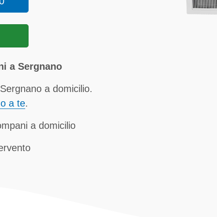
0
ni a Sergnano
Sergnano a domicilio.
no a te
.
ompani a domicilio
tervento