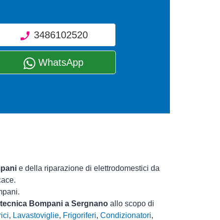
3486102520
WhatsApp
mpani
e della riparazione di elettrodomestici da
cace.
mpani.
a tecnica Bompani a Sergnano
allo scopo di
ici
,
Lavastoviglie
,
Frigoriferi
,
Condizionatori
,