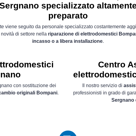
Sergnano specializzato altament
preparato
ente viene seguito da personale specializzato costantemente agg
 novità di settore nella
riparazione di elettrodomestici Bompa
incasso o a libera installazione
.
ettrodomestici
Centro A
gnano
elettrodomestic
rgnano con sostituzione dei
Il nostro servizio di
assis
icambio originali Bompani
.
professionisti in grado di gar
Sergnano