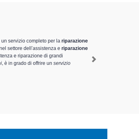
specializzati altamente
za pluriennale nel territorio di Sergnano e provincia
ani a Sergnano
, mediante il ripristino rapido del
Next
rventi di diverse tipologie sugli elettrodomestici da