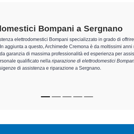
trodomestici Bompani A Sergnano
 Archimede Cremona sono in grado di garantire al cliente esperien
sistemazione e la
riparazione del tuo elettrodomestico Bomp
gli apparecchi.
specializzati
di Archimede Cremona sono in grado di fornire inte
 perfettamente funzionanti e durare a lungo nel tempo.