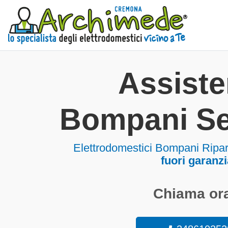
Assist
Bompani S
Elettrodomestici
Bompani Ripar
fuori garanzi
Chiama ora