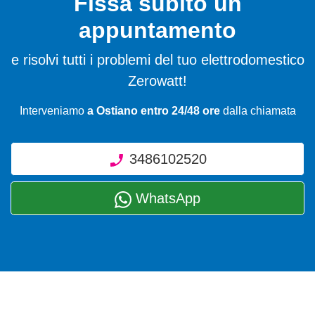
Fissa subito un
appuntamento
e risolvi tutti i problemi del tuo elettrodomestico
Zerowatt!
Interveniamo
a Ostiano entro 24/48 ore
dalla chiamata
3486102520
WhatsApp