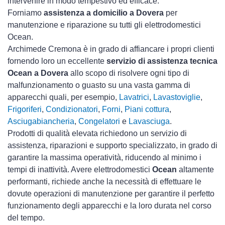
intervenire in modo tempestivo ed efficace.
Forniamo
assistenza a domicilio a Dovera
per
manutenzione e riparazione su tutti gli elettrodomestici
Ocean.
Archimede Cremona è in grado di affiancare i propri clienti
fornendo loro un eccellente
servizio di assistenza tecnica
Ocean a Dovera
allo scopo di risolvere ogni tipo di
malfunzionamento o guasto su una vasta gamma di
apparecchi quali, per esempio,
Lavatrici
,
Lavastoviglie
,
Frigoriferi
,
Condizionatori
,
Forni
,
Piani cottura
,
Asciugabiancheria
,
Congelatori
e
Lavasciuga
.
Prodotti di qualità elevata richiedono un servizio di
assistenza, riparazioni e supporto specializzato, in grado di
garantire la massima operatività, riducendo al minimo i
tempi di inattività. Avere elettrodomestici
Ocean
altamente
performanti, richiede anche la necessità di effettuare le
dovute operazioni di manutenzione per garantire il perfetto
funzionamento degli apparecchi e la loro durata nel corso
del tempo.