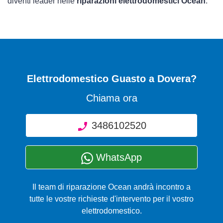
diventi leader nelle
riparazioni elettrodomestici Ocean
.
Elettrodomestico Guasto
a Dovera?
Chiama ora
3486102520
WhatsApp
Il team di riparazione Ocean andrà incontro a
tutte le vostre richieste d'intervento per il vostro
elettrodomestico.