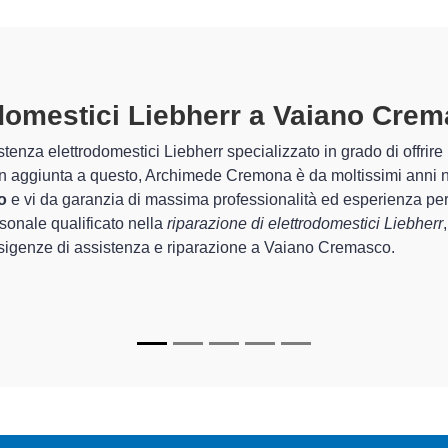
o
Tecnici
preparat
izio completo per la
riparazione
re dell'assistenza e
riparazione di
I tecnici speci
nza e riparazione di grandi
provincia per 
ado di offrire un
servizio
rapido del cor
In più,
i tecnic
riparare per fa