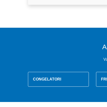
A
V
CONGELATORI
FR