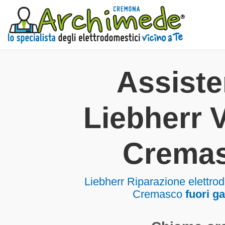
Assist
Liebherr 
Crema
Liebherr Riparazione elettro
Cremasco
fuori g