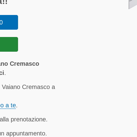
!!
0
iano Cremasco
ci
.
rr Vaiano Cremasco a
no a te
.
alla prenotazione.
 un appuntamento.