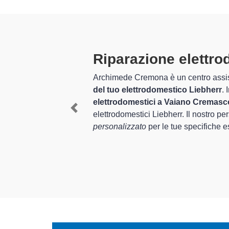
estici Liebherr a Vaiano Cremasc
trodomestici Liebherr specializzato in grado di offrire un serv
unta a questo, Archimede Cremona è da moltissimi anni nel setto
a garanzia di massima professionalità ed esperienza per assiste
Previous
qualificato nella
riparazione di elettrodomestici Liebherr
, è in gr
e di assistenza e riparazione a Vaiano Cremasco.