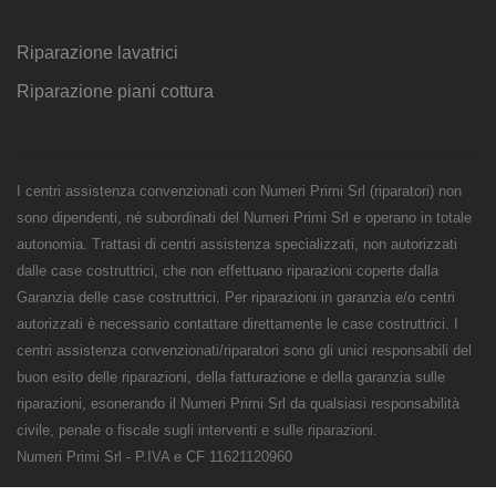
Riparazione lavatrici
Riparazione piani cottura
I centri assistenza convenzionati con Numeri Primi Srl (riparatori) non
sono dipendenti, né subordinati del Numeri Primi Srl e operano in totale
autonomia. Trattasi di centri assistenza specializzati, non autorizzati
dalle case costruttrici, che non effettuano riparazioni coperte dalla
Garanzia delle case costruttrici. Per riparazioni in garanzia e/o centri
autorizzati è necessario contattare direttamente le case costruttrici. I
centri assistenza convenzionati/riparatori sono gli unici responsabili del
buon esito delle riparazioni, della fatturazione e della garanzia sulle
riparazioni, esonerando il Numeri Primi Srl da qualsiasi responsabilità
civile, penale o fiscale sugli interventi e sulle riparazioni.
Numeri Primi Srl - P.IVA e CF 11621120960