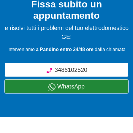
Fissa subito un
appuntamento
e risolvi tutti i problemi del tuo elettrodomestico
GE!
Interveniamo
a Pandino entro 24/48 ore
dalla chiamata
3486102520
WhatsApp