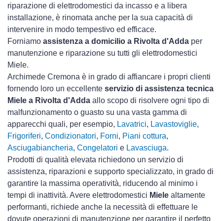
riparazione di elettrodomestici da incasso e a libera
installazione, è rinomata anche per la sua capacità di
intervenire in modo tempestivo ed efficace.
Forniamo
assistenza a domicilio a Rivolta d'Adda
per
manutenzione e riparazione su tutti gli elettrodomestici
Miele.
Archimede Cremona è in grado di affiancare i propri clienti
fornendo loro un eccellente
servizio di assistenza tecnica
Miele a Rivolta d'Adda
allo scopo di risolvere ogni tipo di
malfunzionamento o guasto su una vasta gamma di
apparecchi quali, per esempio,
Lavatrici
,
Lavastoviglie
,
Frigoriferi
,
Condizionatori
,
Forni
,
Piani cottura
,
Asciugabiancheria
,
Congelatori
e
Lavasciuga
.
Prodotti di qualità elevata richiedono un servizio di
assistenza, riparazioni e supporto specializzato, in grado di
garantire la massima operatività, riducendo al minimo i
tempi di inattività. Avere elettrodomestici
Miele
altamente
performanti, richiede anche la necessità di effettuare le
dovute operazioni di manutenzione per garantire il perfetto