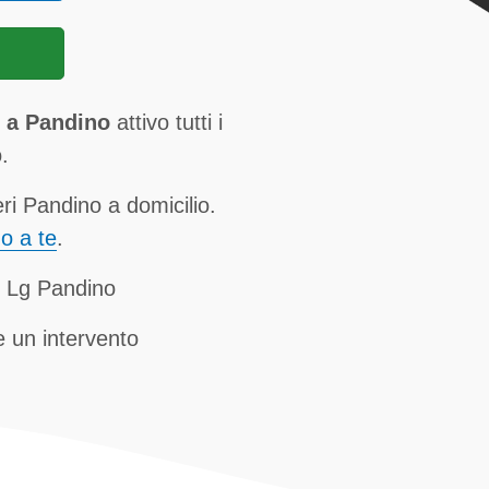
g a Pandino
attivo tutti i
.
ri Pandino a domicilio.
no a te
.
ri Lg Pandino
 un intervento