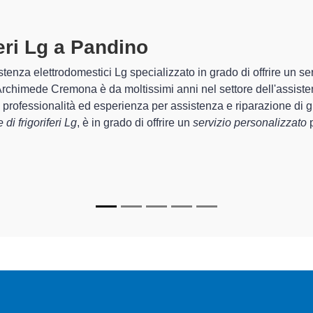
riferi Lg A Pandino
specializzati al
 Archimede Cremona sono in grado di garantire al cliente esperien
emazione e la
riparazione del tuo frigorifero Lg a Pandino
, me
lizzati
di Archimede Cremona sono in grado di fornire interventi d
mente funzionanti e durare a lungo nel tempo.