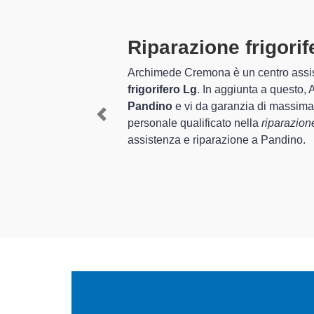
Tecnici Frigo
r la
riparazione del tuo
I tecnici specializzati di
di elettrodomestici a
quel che riguarda la sist
ci Lg. Il nostro
degli apparecchi.
Previous
he esigenze di
In più,
i tecnici Lg specia
per farli tornare perfetta