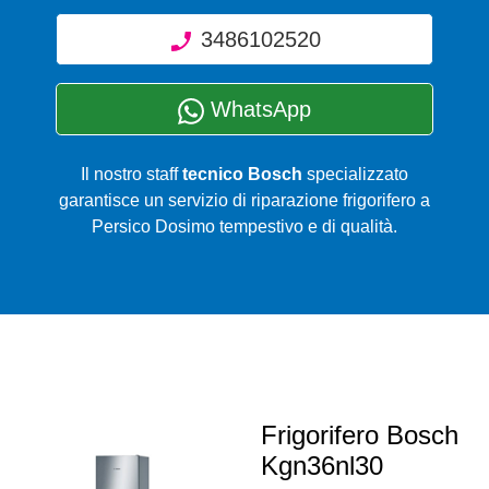
3486102520
WhatsApp
Il nostro staff
tecnico Bosch
specializzato
garantisce un servizio di riparazione frigorifero a
Persico Dosimo tempestivo e di qualità.
Frigorifero Bosch
Kgn36nl30