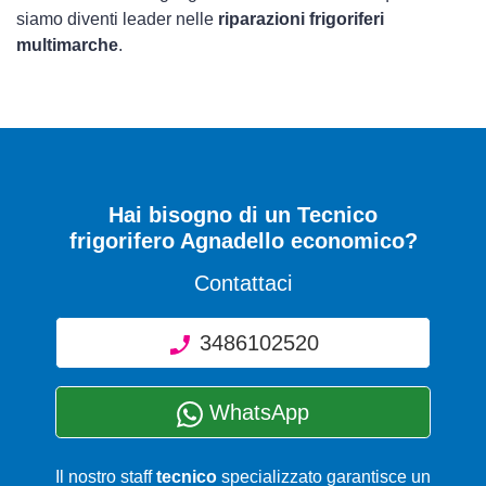
siamo diventi leader nelle
riparazioni frigoriferi
multimarche
.
Hai bisogno di un Tecnico
frigorifero Agnadello economico?
Contattaci
3486102520
WhatsApp
Il nostro staff
tecnico
specializzato garantisce un